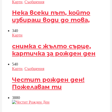
Карти
,
Съобщения
Нека всеки път, който
избираш води до това,
34
0
Карти
снимка с жълто сърце,
картичка за рожден ден
54
0
Карти
,
Съобщения
Честит рожден ден!
Пожелавам ти
388
0