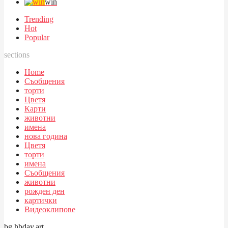
win
Trending
Hot
Popular
sections
Home
Съобщения
торти
Цветя
Карти
животни
имена
нова година
Цветя
торти
имена
Съобщения
животни
рожден ден
картички
Видеоклипове
bg.hbday.art