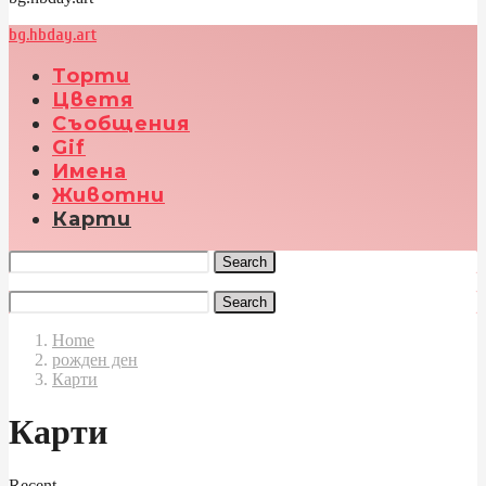
bg.hbday.art
Торти
Цветя
Съобщения
Gif
Имена
Животни
Карти
Search
Search
Home
рожден ден
Карти
Карти
Recent