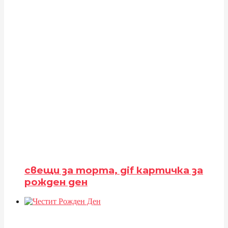
свещи за торта, gif картичка за
рожден ден