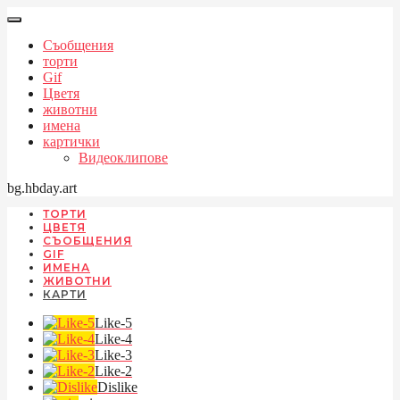
Съобщения
торти
Gif
Цветя
животни
имена
картички
Видеоклипове
bg.hbday.art
ТОРТИ
ЦВЕТЯ
СЪОБЩЕНИЯ
GIF
ИМЕНА
ЖИВОТНИ
КАРТИ
Like-5
Like-4
Like-3
Like-2
Dislike