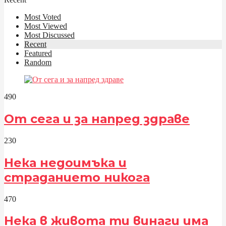
Most Voted
Most Viewed
Most Discussed
Recent
Featured
Random
49
0
От сега и за напред здраве
23
0
Нека недоимъка и
страданието никога
47
0
Нека в живота ти винаги има