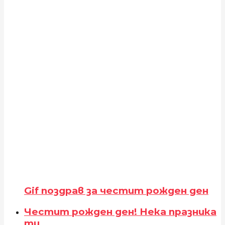
Gif поздрав за честит рожден ден
Честит рожден ден! Нека празника
ти