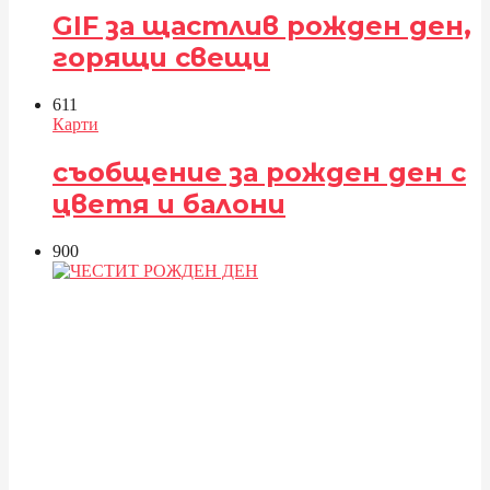
GIF за щастлив рожден ден,
горящи свещи
61
1
Карти
съобщение за рожден ден с
цветя и балони
90
0