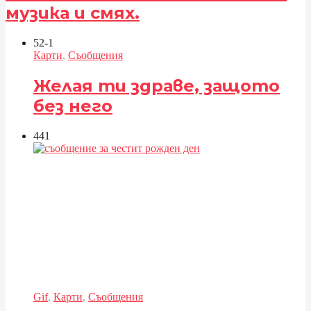
музика и смях.
52
-1
Карти
,
Съобщения
Желая ти здраве, защото
без него
44
1
Gif
,
Карти
,
Съобщения