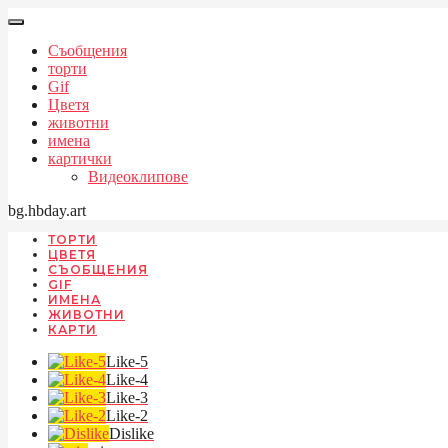
Съобщения
торти
Gif
Цветя
животни
имена
картички
Видеоклипове
bg.hbday.art
ТОРТИ
ЦВЕТЯ
СЪОБЩЕНИЯ
GIF
ИМЕНА
ЖИВОТНИ
КАРТИ
Like-5
Like-4
Like-3
Like-2
Dislike