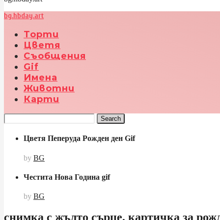
bg.hbday.art
Торти
Цветя
Съобщения
Gif
Имена
Животни
Карти
Search
Цветя Пеперуда Рожден ден Gif
by
BG
Честита Нова Година gif
by
BG
снимка с жълто сърце, картичка за рож