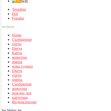
win
Trending
Hot
Popular
sections
Home
Съобщения
торти
Цветя
Карти
животни
имена
нова година
Цветя
торти
имена
Съобщения
животни
рожден ден
картички
Видеоклипове
bg.hbday.art