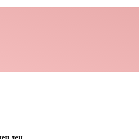
ден ден