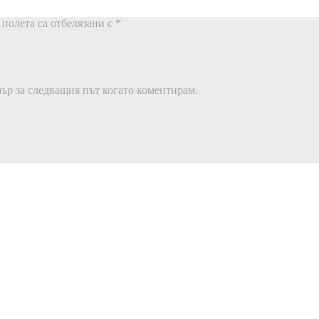
полета са отбелязани с
*
зър за следващия път когато коментирам.