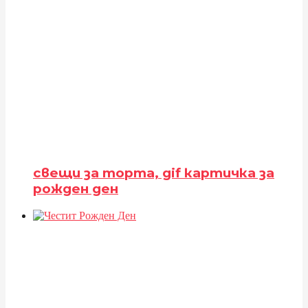
свещи за торта, gif картичка за
рожден ден