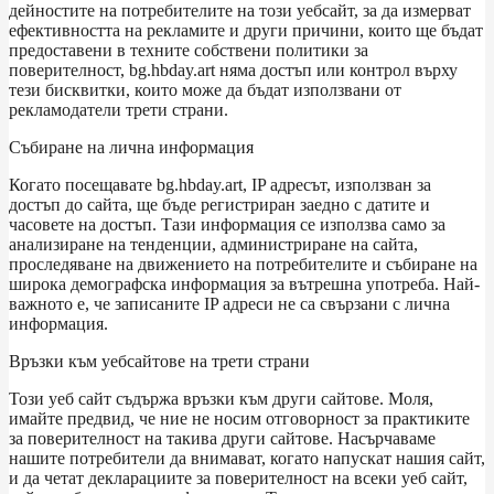
дейностите на потребителите на този уебсайт, за да измерват
ефективността на рекламите и други причини, които ще бъдат
предоставени в техните собствени политики за
поверителност, bg.hbday.art няма достъп или контрол върху
тези бисквитки, които може да бъдат използвани от
рекламодатели трети страни.
Събиране на лична информация
Когато посещавате bg.hbday.art, IP адресът, използван за
достъп до сайта, ще бъде регистриран заедно с датите и
часовете на достъп. Тази информация се използва само за
анализиране на тенденции, администриране на сайта,
проследяване на движението на потребителите и събиране на
широка демографска информация за вътрешна употреба. Най-
важното е, че записаните IP адреси не са свързани с лична
информация.
Връзки към уебсайтове на трети страни
Този уеб сайт съдържа връзки към други сайтове. Моля,
имайте предвид, че ние не носим отговорност за практиките
за поверителност на такива други сайтове. Насърчаваме
нашите потребители да внимават, когато напускат нашия сайт,
и да четат декларациите за поверителност на всеки уеб сайт,