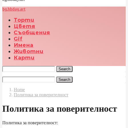
bg.hbday.art
Торти
Цветя
Съобщения
Gif
Имена
Животни
Карти
Search
Search
Home
Политика за поверителност
Политика за поверителност
Политика за поверителност: