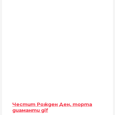
Честит Рожден Ден, торта
диаманти gif