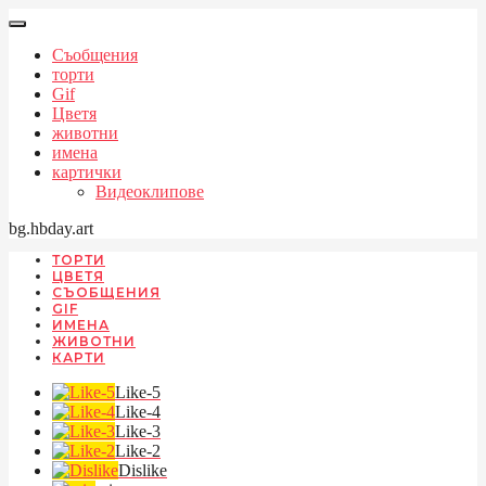
Съобщения
торти
Gif
Цветя
животни
имена
картички
Видеоклипове
bg.hbday.art
ТОРТИ
ЦВЕТЯ
СЪОБЩЕНИЯ
GIF
ИМЕНА
ЖИВОТНИ
КАРТИ
Like-5
Like-4
Like-3
Like-2
Dislike