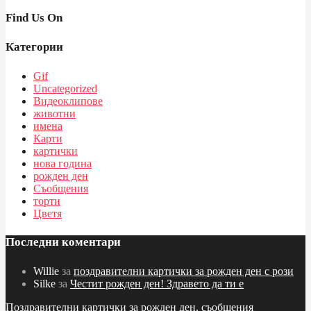
Find Us On
Категории
Gif
Uncategorized
Видеоклипове
животни
имена
Карти
картички
нова година
рожден ден
Съобщения
торти
Цветя
Последни коментари
Willie
за
поздравителни картички за рожден ден с рози
Silke
за
Честит рожден ден! Здравето да ти е
Поздравителни картички за рожден ден, съобщения