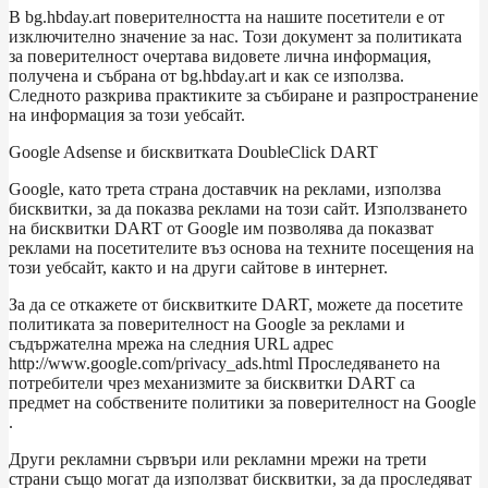
В bg.hbday.art поверителността на нашите посетители е от
изключително значение за нас. Този документ за политиката
за поверителност очертава видовете лична информация,
получена и събрана от bg.hbday.art и как се използва.
Следното разкрива практиките за събиране и разпространение
на информация за този уебсайт.
Google Adsense и бисквитката DoubleClick DART
Google, като трета страна доставчик на реклами, използва
бисквитки, за да показва реклами на този сайт. Използването
на бисквитки DART от Google им позволява да показват
реклами на посетителите въз основа на техните посещения на
този уебсайт, както и на други сайтове в интернет.
За да се откажете от бисквитките DART, можете да посетите
политиката за поверителност на Google за реклами и
съдържателна мрежа на следния URL адрес
http://www.google.com/privacy_ads.html Проследяването на
потребители чрез механизмите за бисквитки DART са
предмет на собствените политики за поверителност на Google
.
Други рекламни сървъри или рекламни мрежи на трети
страни също могат да използват бисквитки, за да проследяват