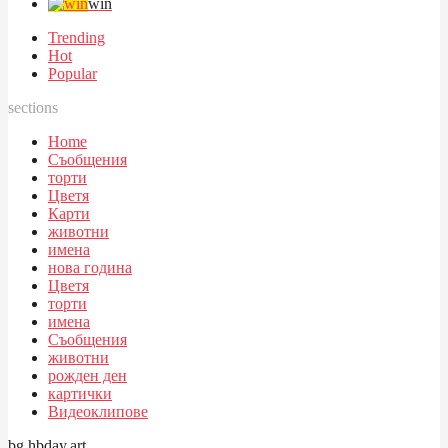
win
Trending
Hot
Popular
sections
Home
Съобщения
торти
Цветя
Карти
животни
имена
нова година
Цветя
торти
имена
Съобщения
животни
рожден ден
картички
Видеоклипове
bg.hbday.art