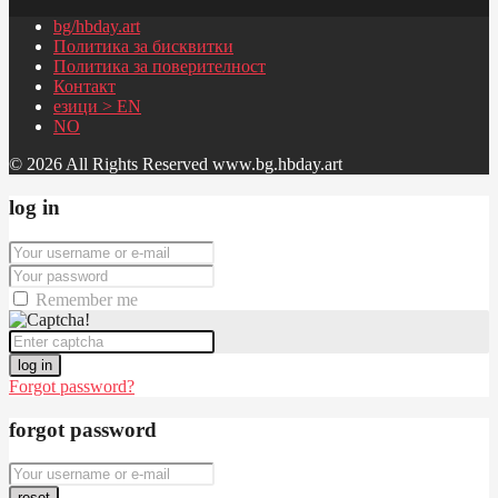
bg/hbday.art
Политика за бисквитки
Политика за поверителност
Контакт
езици > EN
NO
© 2026 All Rights Reserved www.bg.hbday.art
log in
Remember me
log in
Forgot password?
forgot password
reset