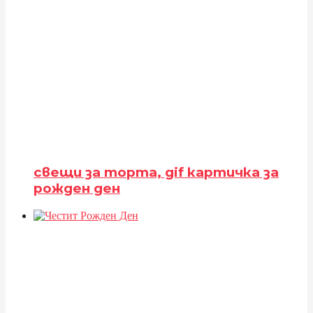
свещи за торта, gif картичка за
рожден ден