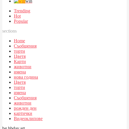
win
Trending
Hot
Popular
sections
Home
Съобщения
торти
Цветя
Карти
животни
имена
нова година
Цветя
торти
имена
Съобщения
животни
рожден ден
картички
Видеоклипове
bg.hbday.art