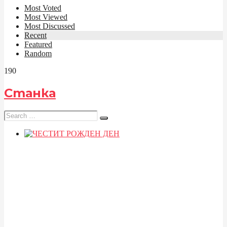
Most Voted
Most Viewed
Most Discussed
Recent
Featured
Random
19
0
Станка
Search
for: