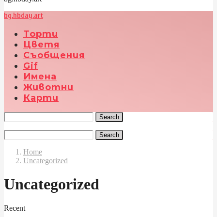
bg.hbday.art
Торти
Цветя
Съобщения
Gif
Имена
Животни
Карти
Search
Search
Home
Uncategorized
Uncategorized
Recent