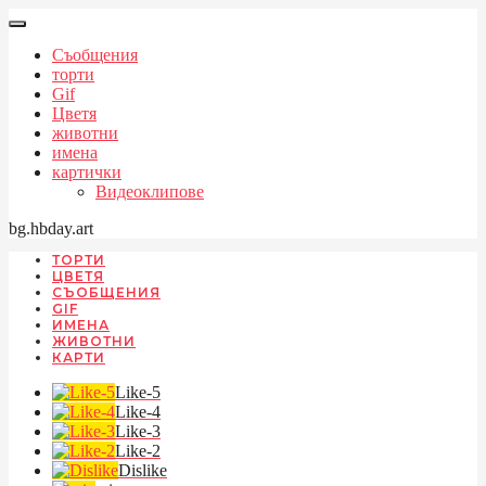
Съобщения
торти
Gif
Цветя
животни
имена
картички
Видеоклипове
bg.hbday.art
ТОРТИ
ЦВЕТЯ
СЪОБЩЕНИЯ
GIF
ИМЕНА
ЖИВОТНИ
КАРТИ
Like-5
Like-4
Like-3
Like-2
Dislike