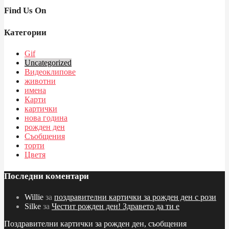
Find Us On
Категории
Gif
Uncategorized
Видеоклипове
животни
имена
Карти
картички
нова година
рожден ден
Съобщения
торти
Цветя
Последни коментари
Willie
за
поздравителни картички за рожден ден с рози
Silke
за
Честит рожден ден! Здравето да ти е
Поздравителни картички за рожден ден, съобщения