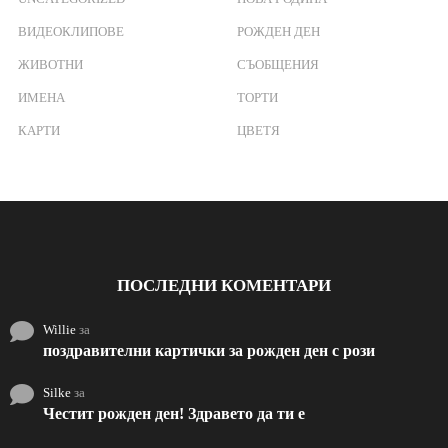
:
ВИДЕОКЛИПОВЕ
РОЖДЕН ДЕН
ЖИВОТНИ
СЪОБЩЕНИЯ
ИМЕНА
ТОРТИ
КАРТИ
ЦВЕТЯ
ПОСЛЕДНИ КОМЕНТАРИ
Willie
за
поздравителни картички за рожден ден с рози
Silke
за
Честит рожден ден! Здравето да ти е