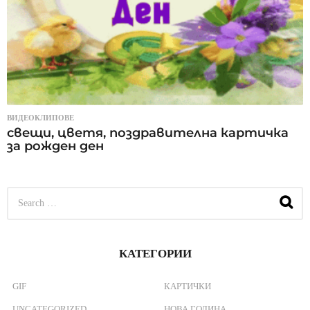
ВИДЕОКЛИПОВЕ
свещи, цветя, поздравителна картичка
за рожден ден
S
e
a
r
c
КАТЕГОРИИ
h
f
o
GIF
КАРТИЧКИ
r
UNCATEGORIZED
НОВА ГОДИНА