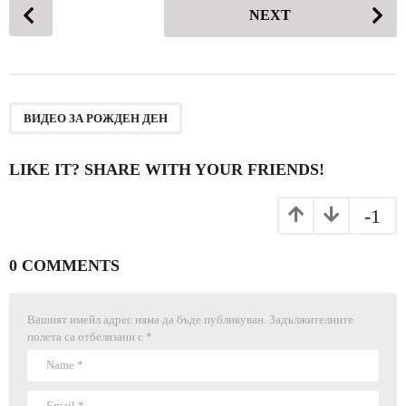
P
NEXT
o
s
t
P
a
ВИДЕО ЗА РОЖДЕН ДЕН
g
i
LIKE IT? SHARE WITH YOUR FRIENDS!
n
a
-1
t
i
0 COMMENTS
o
n
Вашият имейл адрес няма да бъде публикуван.
Задължителните
полета са отбелязани с
*