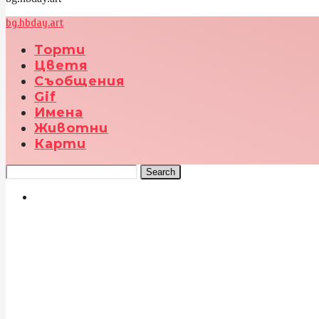
bg.hbday.art
Торти
Цветя
Съобщения
Gif
Имена
Животни
Карти
Search