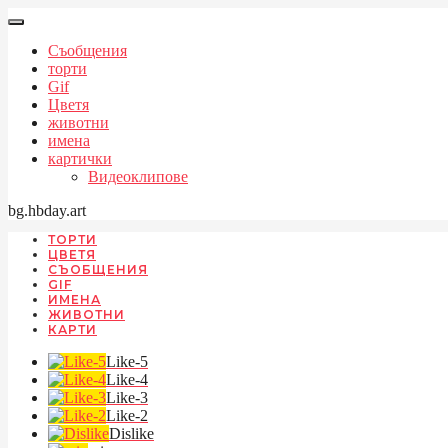
Съобщения
торти
Gif
Цветя
животни
имена
картички
Видеоклипове
bg.hbday.art
ТОРТИ
ЦВЕТЯ
СЪОБЩЕНИЯ
GIF
ИМЕНА
ЖИВОТНИ
КАРТИ
Like-5
Like-4
Like-3
Like-2
Dislike