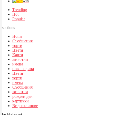
win
Trending
Hot
Popular
sections
Home
Съобщения
торти
Цветя
Карти
животни
имена
нова година
Цветя
торти
имена
Съобщения
животни
рожден ден
картички
Видеоклипове
bg.hbday.art