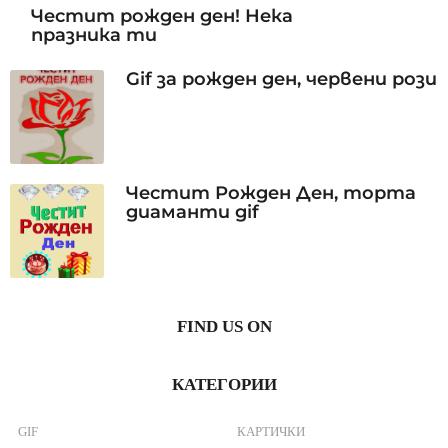
Честит рожден ден! Нека
празника ти
Gif за рожден ден, червени рози
Честит Рожден Ден, торта
диаманти gif
FIND US ON
КАТЕГОРИИ
GIF
КАРТИЧКИ