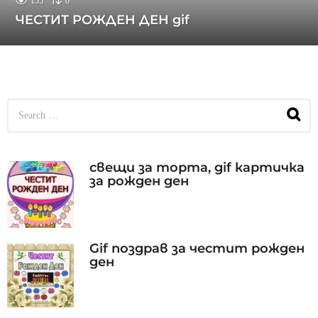
155
0
ЧЕСТИТ РОЖДЕН ДЕН gif
S
e
a
r
c
свещи за торта, gif картичка
h
за рожден ден
f
o
r
:
Gif поздрав за честит рожден
ден