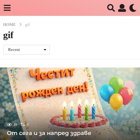
HOME
gif
gif
Recent
49
0
От сега и за напред здраве