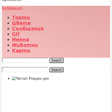
bg.hbday.art
Торти
Цветя
Съобщения
Gif
Имена
Животни
Карти
Search
Search