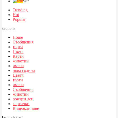
win
Trending
Hot
Popular
sections
Home
Съобщения
торти
Цветя
Карти
животни
имена
нова година
Цветя
торти
имена
Съобщения
животни
рожден ден
картички
Видеоклипове
bg.hbday.art