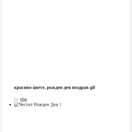
красиво цвете, рожден ден поздрав gif
by
ebg