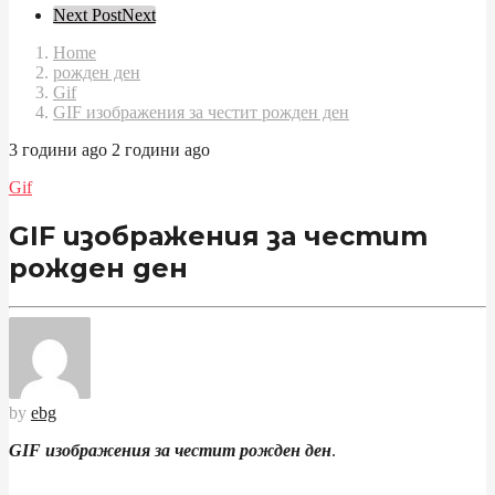
Post
Next Post
Next
Pagination
Home
рожден ден
Gif
GIF изображения за честит рожден ден
3 години ago
2 години ago
Gif
GIF изображения за честит
рожден ден
by
ebg
GIF изображения за честит рожден ден
.