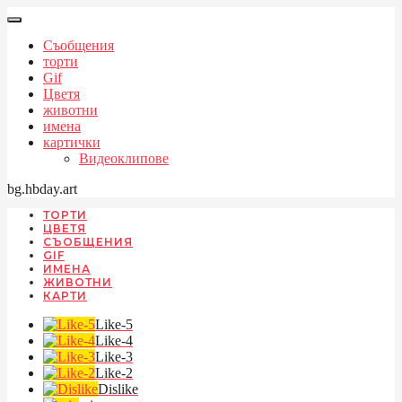
Съобщения
торти
Gif
Цветя
животни
имена
картички
Видеоклипове
bg.hbday.art
ТОРТИ
ЦВЕТЯ
СЪОБЩЕНИЯ
GIF
ИМЕНА
ЖИВОТНИ
КАРТИ
Like-5
Like-4
Like-3
Like-2
Dislike