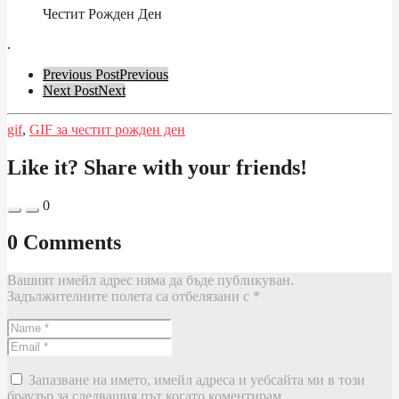
Честит Рожден Ден
.
Post
Previous Post
Previous
Next Post
Next
Pagination
gif
,
GIF за честит рожден ден
Like it? Share with your friends!
0
0 Comments
Вашият имейл адрес няма да бъде публикуван.
Задължителните полета са отбелязани с
*
Запазване на името, имейл адреса и уебсайта ми в този
браузър за следващия път когато коментирам.