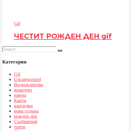
Gif
ЧЕСТИТ РОЖДЕН ДЕН gif
Search
for:
Категории
Gif
Uncategorized
Видеоклипове
животни
имена
Карти
картички
нова година
рожден ден
Съобщения
торти