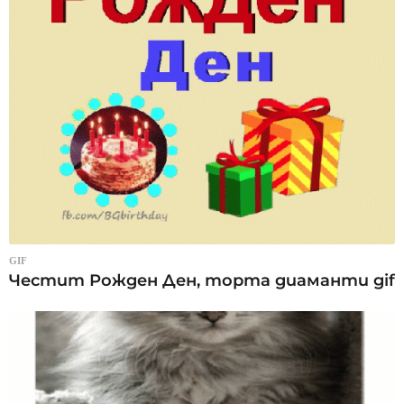
GIF
Честит Рожден Ден, торта диаманти gif