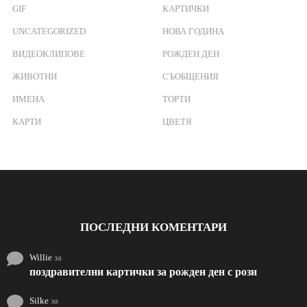
o
GIF
КАРТИЧКИ
r
UNCATEGORIZED
НОВА ГОДИНА
:
ВИДЕОКЛИПОВЕ
РОЖДЕН ДЕН
ЖИВОТНИ
СЪОБЩЕНИЯ
ИМЕНА
ТОРТИ
КАРТИ
ЦВЕТЯ
ПОСЛЕДНИ КОМЕНТАРИ
Willie
за
поздравителни картички за рожден ден с рози
Silke
за