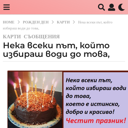
HOME
РОЖДЕН ДЕН
КАРТИ
Нека всеки път, който
избираш води до това,
КАРТИ
,
СЪОБЩЕНИЯ
6
Нека всеки път, който
г
о
избираш води до това,
д
и
b
н
y
и
B
G
a
g
o
6
г
о
д