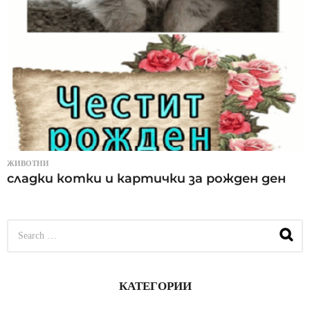
ЖИВОТНИ
сладки котки и картички за рожден ден
S
e
a
r
c
КАТЕГОРИИ
h
f