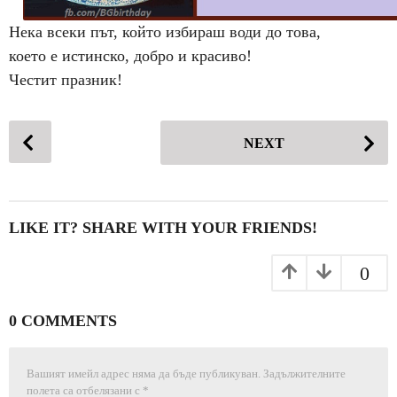
и
Нека всеки път, който избираш води до това,
н
което е истинско, добро и красиво!
и
Честит празник!
a
g
o
P
NEXT
o
s
t
P
LIKE IT? SHARE WITH YOUR FRIENDS!
a
g
0
i
n
0 COMMENTS
a
t
Вашият имейл адрес няма да бъде публикуван.
Задължителните
i
полета са отбелязани с
*