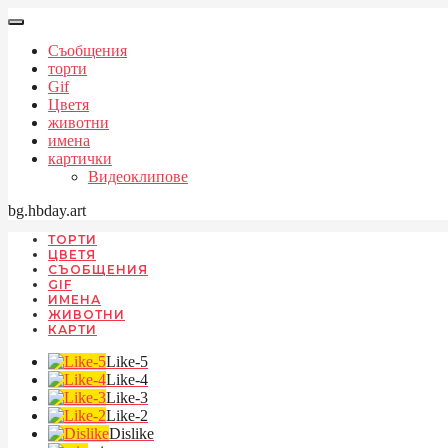
Съобщения
торти
Gif
Цветя
животни
имена
картички
Видеоклипове
bg.hbday.art
ТОРТИ
ЦВЕТЯ
СЪОБЩЕНИЯ
GIF
ИМЕНА
ЖИВОТНИ
КАРТИ
Like-5
Like-4
Like-3
Like-2
Dislike