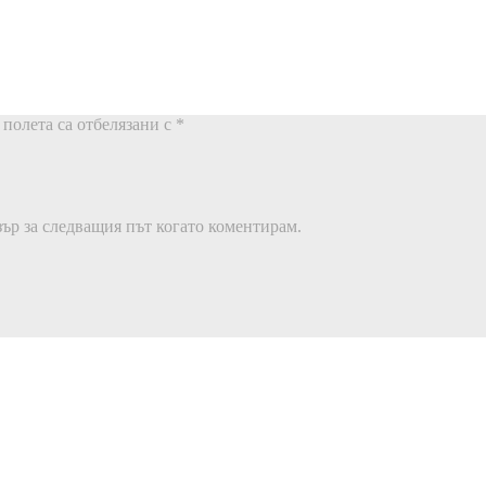
полета са отбелязани с
*
зър за следващия път когато коментирам.