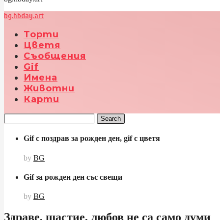
bg.hbday.art
Торти
Цветя
Съобщения
Gif
Имена
Животни
Карти
Search
Gif с поздрав за рожден ден, gif с цветя
by
BG
Gif за рожден ден със свещи
by
BG
Здраве, щастие, любов не са само думи