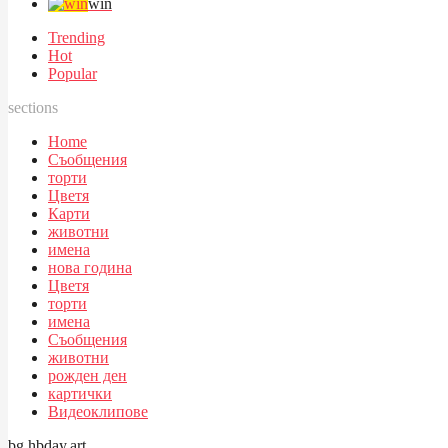
win
Trending
Hot
Popular
sections
Home
Съобщения
торти
Цветя
Карти
животни
имена
нова година
Цветя
торти
имена
Съобщения
животни
рожден ден
картички
Видеоклипове
bg.hbday.art