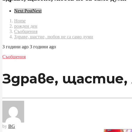
Post
Next Post
Next
Pagination
Home
рожден ден
Съобщения
Здраве, щастие, любов не са само думи
3 години ago
3 години ago
Съобщения
Здраве, щастие, 
by
BG