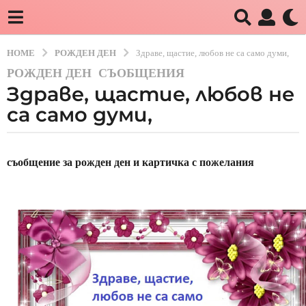
HOME
РОЖДЕН ДЕН
Здраве, щастие, любов не са само думи,
РОЖДЕН ДЕН
,
СЪОБЩЕНИЯ
5
Здраве, щастие, любов не
г
о
са само думи,
д
и
b
н
y
съобщение за рожден ден и картичка с пожелания
и
B
G
a
g
o
5
г
о
д
и