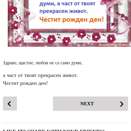
н
и
a
g
o
Здраве, щастие, любов не са само думи,
а част от твоят прекрасен живот.
Честит рожден ден!
P
NEXT
o
s
t
P