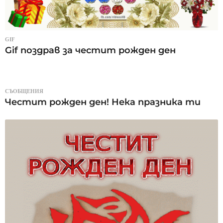
GIF
Gif поздрав за честит рожден ден
СЪОБЩЕНИЯ
Честит рожден ден! Нека празника ти