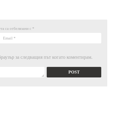
та са отбелязани с
*
браузър за следващия път когато коментирам.