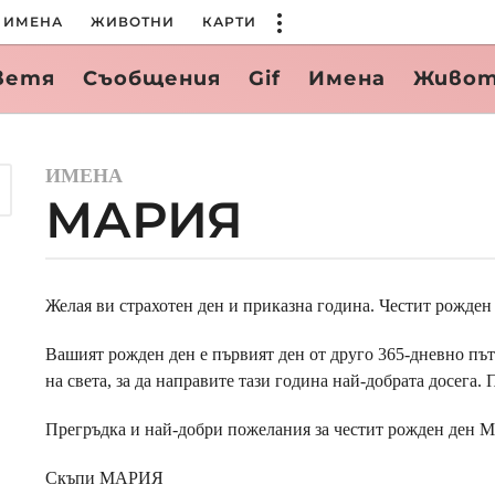
ИМЕНА
ЖИВОТНИ
КАРТИ
ветя
Съобщения
Gif
Имена
Живо
ИМЕНА
3
МАРИЯ
г
о
д
и
b
y
Желая ви страхотен ден и приказна година. Честит рожд
н
B
и
G
Вашият рожден ден е първият ден от друго 365-дневно път
a
на света, за да направите тази година най-добрата досега
g
o
Прегръдка и най-добри пожелания за честит рожден ден 
2
г
Скъпи МАРИЯ
о