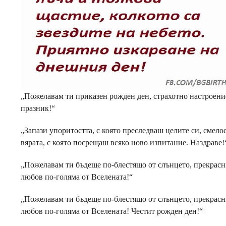
„Пожелавам ти приказен рожден ден, страхотно настроен
празник!“
„Запази упоритостта, с която преследваш целите си, смело
вярата, с която посрещаш всяко ново изпитание. Наздраве!
„Пожелавам ти бъдеще по-блестящо от слънцето, прекраснит
любов по-голяма от Вселената!“
„Пожелавам ти бъдеще по-блестящо от слънцето, прекраснит
любов по-голяма от Вселената! Честит рожден ден!“