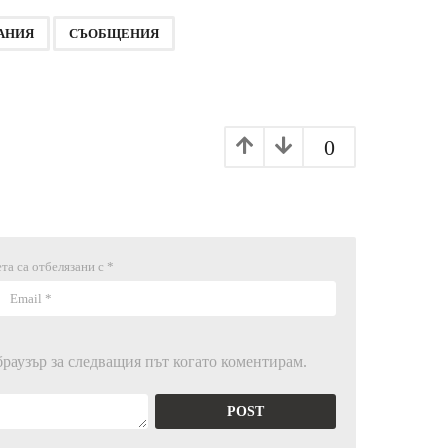
,
АНИЯ
СЪОБЩЕНИЯ
0
та са отбелязани с
*
браузър за следващия път когато коментирам.