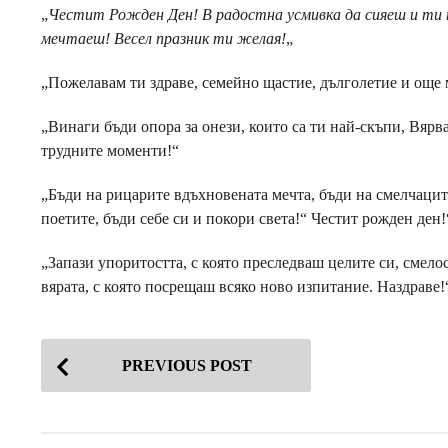
„
Честит Рожден Ден! В радостна усмивка да сияеш и ти п
мечтаеш! Весел празник ти желая!
„
„Пожелавам ти здраве, семейно щастие, дълголетие и още 
„Винаги бъди опора за онези, които са ти най-скъпи, Вярв
трудните моменти!“
„Бъди на рицарите вдъхновената мечта, бъди на смелчаците
поетите, бъди себе си и покори света!“ Честит рожден ден!
„Запази упоритостта, с която преследваш целите си, смело
вярата, с която посрещаш всяко ново изпитание. Наздраве!
P
PREVIOUS POST
o
s