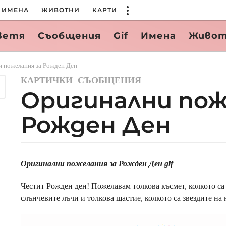
ИМЕНА
ЖИВОТНИ
КАРТИ
ветя
Съобщения
Gif
Имена
Живо
 пожелания за Рожден Ден
КАРТИЧКИ
,
СЪОБЩЕНИЯ
1
Оригинални пож
1
м
Рожден Ден
е
с
е
ц
b
y
Оригинални пожелания за Рожден Ден gif
а
a
a
d
Честит Рожден ден! Пожелавам толкова късмет, колкото са 
g
m
слънчевите лъчи и толкова щастие, колкото са звездите на
o
i
n
1
b
0