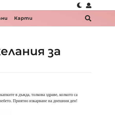
тни
Карти
елания за
капките в дъжда, толкова здраве, колкото са
 небето. Приятно изкарване на днешния ден!