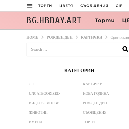
ТОРТИ
ЦВЕТЯ
СЪОБЩЕНИЯ
GIF
BG.HBDAY.ART
Торти
Ц
HOME
РОЖДЕН ДЕН
КАРТИЧКИ
Оригинални
S
e
a
r
c
КАТЕГОРИИ
h
f
o
GIF
КАРТИЧКИ
r
UNCATEGORIZED
НОВА ГОДИНА
:
ВИДЕОКЛИПОВЕ
РОЖДЕН ДЕН
ЖИВОТНИ
СЪОБЩЕНИЯ
ИМЕНА
ТОРТИ