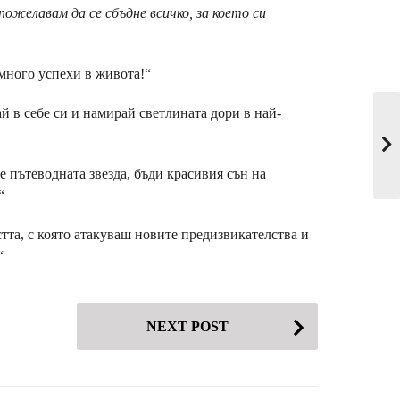
ожелавам да се сбъдне всичко, за което си
много успехи в живота!“
ай в себе си и намирай светлината дори в най-
 пътеводната звезда, бъди красивия сън на
“
стта, с която атакуваш новите предизвикателства и
“
NEXT POST