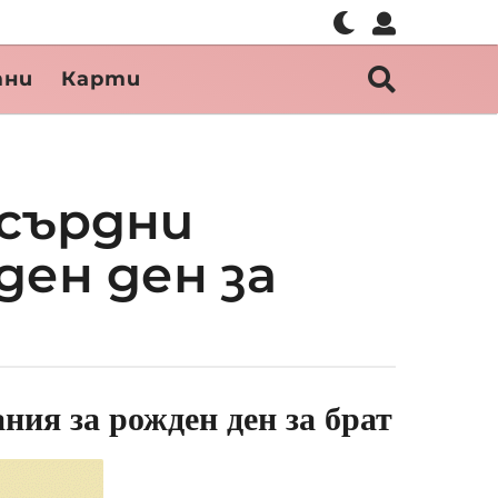
тни
Карти
осърдни
ден ден за
ния за рожден ден за брат