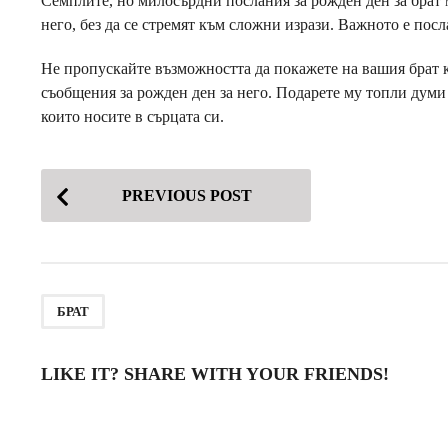
Семплите, но милосърдни послания за рожден ден за брат 
него, без да се стремят към сложни изрази. Важното е посл
Не пропускайте възможността да покажете на вашия брат к
съобщения за рожден ден за него. Подарете му топли думи
които носите в сърцата си.
P
PREVIOUS POST
o
s
t
P
БРАТ
a
g
LIKE IT? SHARE WITH YOUR FRIENDS!
i
n