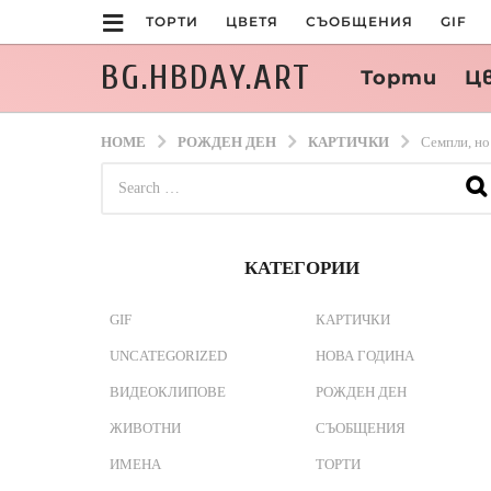
ТОРТИ
ЦВЕТЯ
СЪОБЩЕНИЯ
GIF
BG.HBDAY.ART
Торти
Ц
HOME
РОЖДЕН ДЕН
КАРТИЧКИ
Семпли, но
S
e
a
r
c
КАТЕГОРИИ
h
f
o
GIF
КАРТИЧКИ
r
UNCATEGORIZED
НОВА ГОДИНА
:
ВИДЕОКЛИПОВЕ
РОЖДЕН ДЕН
ЖИВОТНИ
СЪОБЩЕНИЯ
ИМЕНА
ТОРТИ