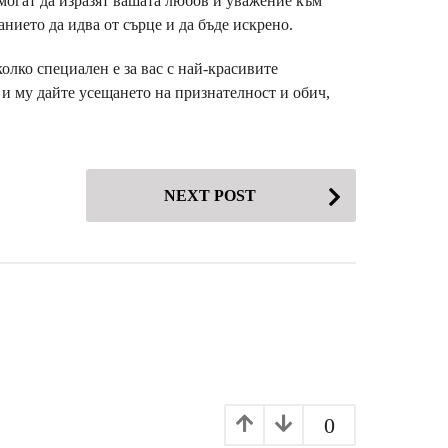
могат да изразят вашата любов и уважение към
анието да идва от сърце и да бъде искрено.
олко специален е за вас с най-красивите
 и му дайте усещането на признателност и обич,
NEXT POST
0