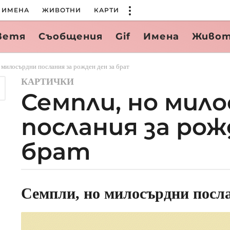
ИМЕНА
ЖИВОТНИ
КАРТИ
ветя
Съобщения
Gif
Имена
Живо
 милосърдни послания за рожден ден за брат
КАРТИЧКИ
2
Семпли, но мил
г
о
послания за рож
д
и
брат
н
и
a
g
b
Семпли, но милосърдни посла
y
o
a
2
d
г
m
о