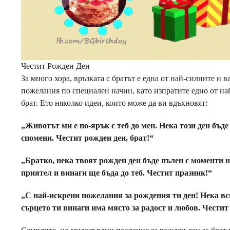
Честит Рожден Ден
За много хора, връзката с братът е една от най-силните и 
пожелания по специален начин, като изпратите едно от на
брат. Ето няколко идеи, които може да ви вдъхновят:
„Животът ми е по-ярък с теб до мен. Нека този ден бъд
спомени. Честит рожден ден, брат!“
„Братко, нека твоят рожден ден бъде пълен с моменти н
приятел и винаги ще бъда до теб. Честит празник!“
„С най-искрени пожелания за рождения ти ден! Нека вс
сърцето ти винаги има място за радост и любов. Честит