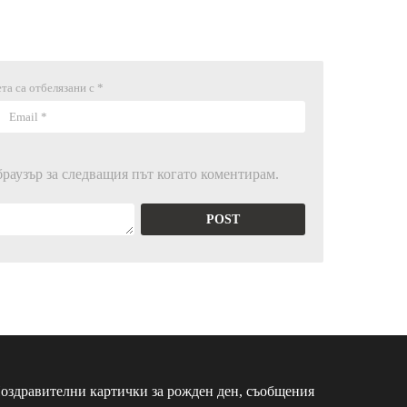
та са отбелязани с
*
браузър за следващия път когато коментирам.
оздравителни картички за рожден ден, съобщения