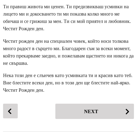
Ти правиш живота ми ценен. Ти предизвикваш усмивки на
лицето ми и докосването ти ми показва колко много ме
обичаш и се грижиш за мен. Ти си мой приятел и любовник.
Честит Рожден ден.
Честит рожден ден на специален човек, който носи толкова
много радост в сърцето ми. Благодарен съм за всеки момент,
който прекарваме заедно, и пожелавам щастието ни никога да
не свършва.
Нека този ден е слънчев като усмивката ти и красив като теб.
Вие блестите всеки ден, но в този ден ще блестите най-ярко.
Честит Рожден ден.
P
NEXT
o
s
t