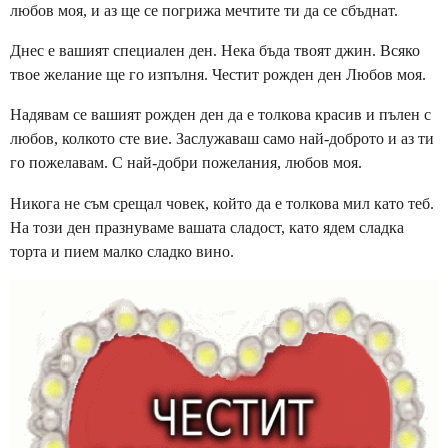
любов моя, и аз ще се погрижа мечтите ти да се сбъднат.
Днес е вашият специален ден. Нека бъда твоят джин. Всяко
твое желание ще го изпълня. Честит рожден ден Любов моя.
Надявам се вашият рожден ден да е толкова красив и пълен с
любов, колкото сте вие. Заслужаваш само най-доброто и аз ти
го пожелавам. С най-добри пожелания, любов моя.
Никога не съм срещал човек, който да е толкова мил като теб.
На този ден празнуваме вашата сладост, като ядем сладка
торта и пием малко сладко вино.