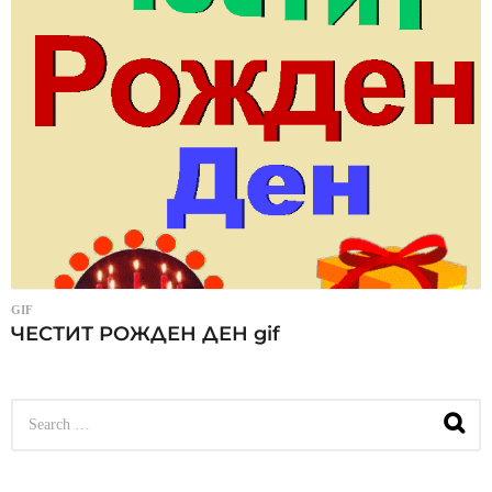
GIF
ЧЕСТИТ РОЖДЕН ДЕН gif
S
e
a
r
c