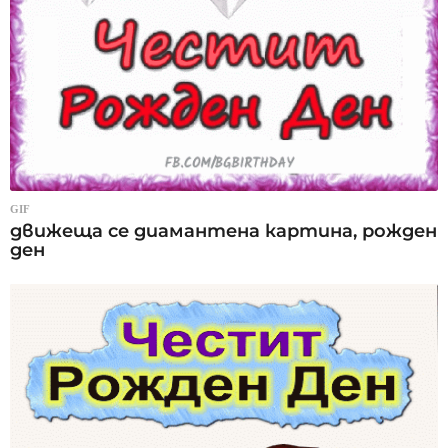
GIF
движеща се диамантена картина, рожден
ден