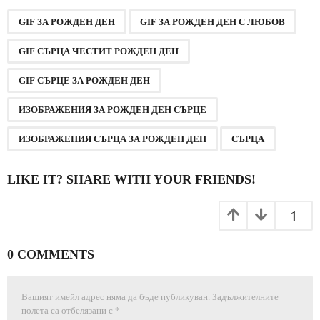
P
,
,
,
,
,
,
a
GIF ЗА РОЖДЕН ДЕН
GIF ЗА РОЖДЕН ДЕН С ЛЮБОВ
g
GIF СЪРЦА ЧЕСТИТ РОЖДЕН ДЕН
i
n
GIF СЪРЦЕ ЗА РОЖДЕН ДЕН
a
ИЗОБРАЖЕНИЯ ЗА РОЖДЕН ДЕН СЪРЦЕ
t
i
ИЗОБРАЖЕНИЯ СЪРЦА ЗА РОЖДЕН ДЕН
СЪРЦА
o
n
LIKE IT? SHARE WITH YOUR FRIENDS!
1
0 COMMENTS
Вашият имейл адрес няма да бъде публикуван.
Задължителните
полета са отбелязани с
*