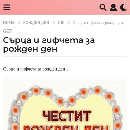
HOME
РОЖДЕН ДЕН
GIF
Сърца и гифчета за рожден ден
GIF
3
Сърца и гифчета за
г
о
рожден ден
д
и
b
н
y
Сърца и гифчета за рожден ден…
и
e
b
a
g
g
o
2
г
о
д
и