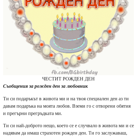
н
и
a
g
o
ЧЕСТИТ РОЖДЕН ДЕН
Съобщения за рожден ден за любовник
Ти си подаръкът в живота ми и на твоя специален ден аз ти
давам подаръка на моята любов. Вземи го с отворени обятия
и прегърни прегръдката ми.
Ти си най-доброто нещо, което се е случвало в живота ми и се
надявам да имаш страхотен рожден ден. Ти го заслужаваш,