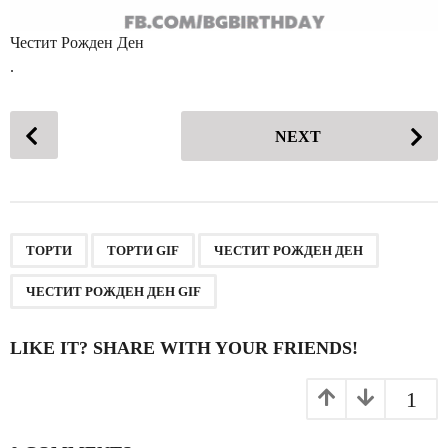
Честит Рожден Ден
.
P
NEXT
o
s
t
P
,
,
,
a
ТОРТИ
ТОРТИ GIF
ЧЕСТИТ РОЖДЕН ДЕН
g
ЧЕСТИТ РОЖДЕН ДЕН GIF
i
n
LIKE IT? SHARE WITH YOUR FRIENDS!
a
t
1
i
o