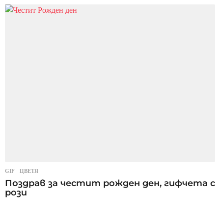
GIF
,
ЦВЕТЯ
Поздрав за честит рожден ден, гифчета с
рози