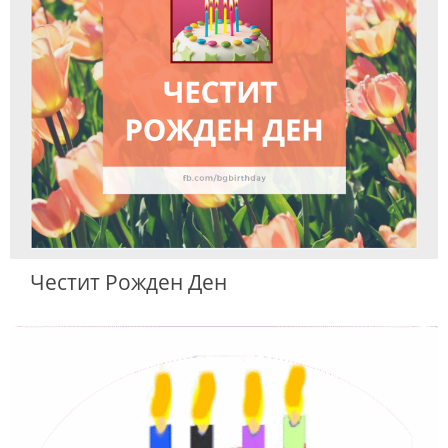
и
н
и
a
g
o
Честит Рожден Ден