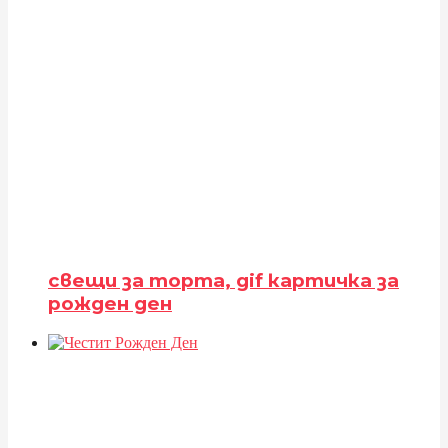
свещи за торта, gif картичка за
рожден ден