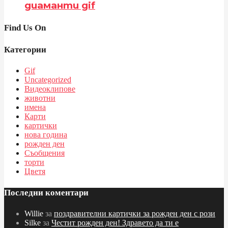
диаманти gif
Find Us On
Категории
Gif
Uncategorized
Видеоклипове
животни
имена
Карти
картички
нова година
рожден ден
Съобщения
торти
Цветя
Последни коментари
Willie
за
поздравителни картички за рожден ден с рози
Silke
за
Честит рожден ден! Здравето да ти е