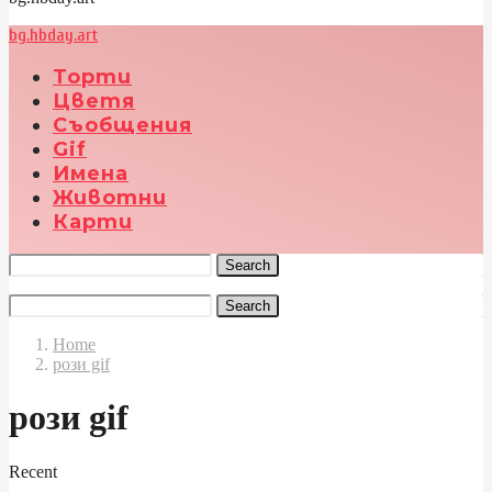
bg.hbday.art
Торти
Цветя
Съобщения
Gif
Имена
Животни
Карти
Search
Search
Home
рози gif
рози gif
Recent