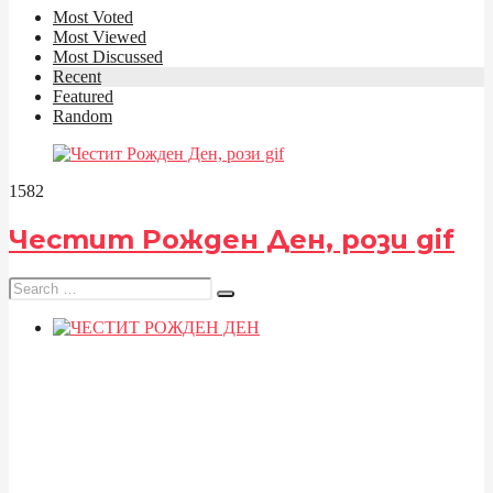
Most Voted
Most Viewed
Most Discussed
Recent
Featured
Random
158
2
Честит Рожден Ден, рози gif
Search
for: