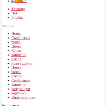
win
Trending
Hot
Popular
sections
Home
Съобщения
торти
Цветя
Карти
животни
имена
нова година
Цветя
торти
имена
Съобщения
животни
рожден ден
картички
Видеоклипове
bg.hbday.art