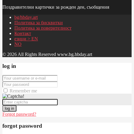
Поздравителни картички за рожден ден, съобщения
bg/hbday.art
Политика за бисквитки
Политика за поверителност
Контакт
езици > EN
NO
© 2026 All Rights Reserved www.bg.hbday.art
log in
Remember me
log in
Forgot password?
forgot password