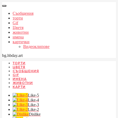
Съобщения
торти
Gif
Цветя
животни
имена
картички
Видеоклипове
bg.hbday.art
ТОРТИ
ЦВЕТЯ
СЪОБЩЕНИЯ
GIF
ИМЕНА
ЖИВОТНИ
КАРТИ
Like-5
Like-4
Like-3
Like-2
Dislike