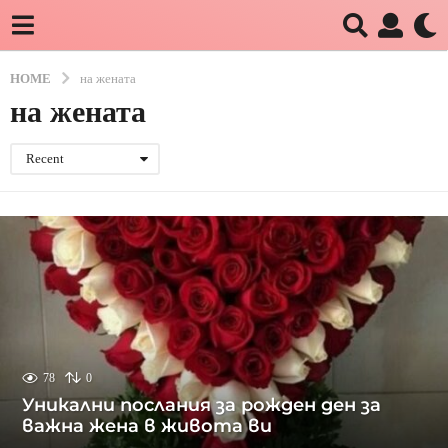
HOME
на жената
на жената
Recent
78
0
Уникални послания за рожден ден за
важна жена в живота ви