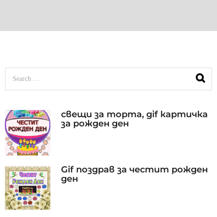
S
e
a
r
c
свещи за торта, gif картичка
h
за рожден ден
f
o
r
:
Gif поздрав за честит рожден
ден