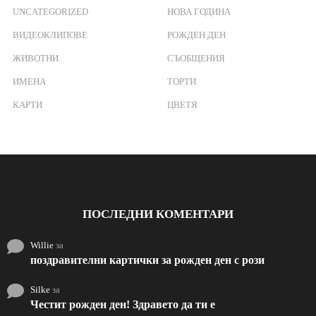
UNCATEGORIZED
НОВА ГОДИНА
ВИДЕОКЛИПОВЕ
РОЖДЕН ДЕН
ЖИВОТНИ
СЪОБЩЕНИЯ
ИМЕНА
ТОРТИ
КАРТИ
ЦВЕТЯ
ПОСЛЕДНИ КОМЕНТАРИ
Willie
за
поздравителни картички за рожден ден с рози
Silke
за
Честит рожден ден! Здравето да ти е