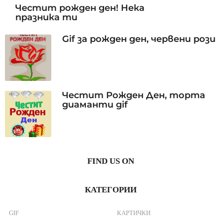
Честит рожден ден! Нека
празника ти
Gif за рожден ден, червени рози
Честит Рожден Ден, торта
диаманти gif
FIND US ON
КАТЕГОРИИ
GIF
КАРТИЧКИ