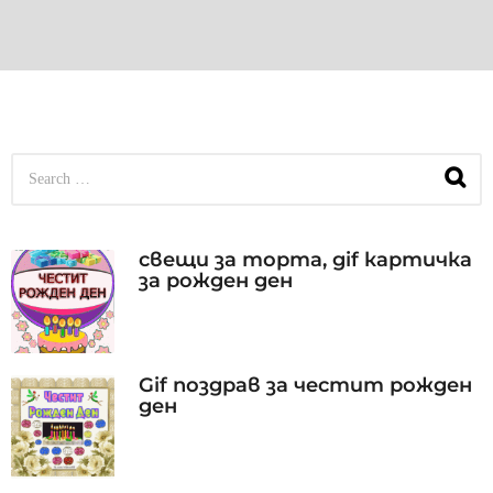
S
e
a
r
c
свещи за торта, gif картичка
h
за рожден ден
f
o
r
:
Gif поздрав за честит рожден
ден