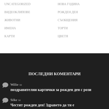
UNCATEGORIZED
НОВА ГОДИНА
ВИДЕОКЛИПОВЕ
РОЖДЕН ДЕН
ЖИВОТНИ
СЪОБЩЕНИЯ
ИМЕНА
ТОРТИ
КАРТИ
ЦВЕТЯ
ПОСЛЕДНИ КОМЕНТАРИ
Willie
за
поздравителни картички за рожден ден с рози
Silke
за
Честит рожден ден! Здравето да ти е