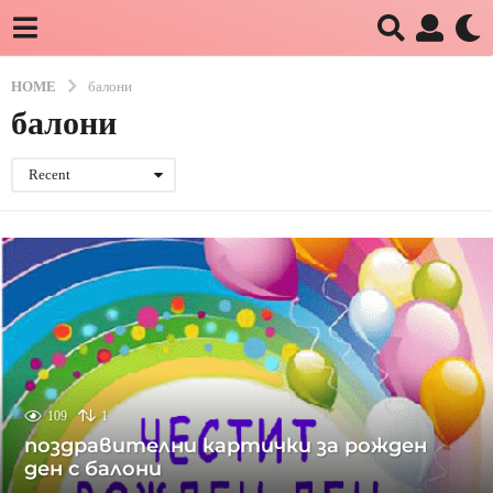
HOME
балони
балони
Recent
109
1
поздравителни картички за рожден
ден с балони