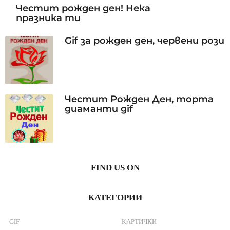
Честит рожден ден! Нека
празника ти
Gif за рожден ден, червени рози
Честит Рожден Ден, торта
диаманти gif
FIND US ON
КАТЕГОРИИ
GIF
КАРТИЧКИ