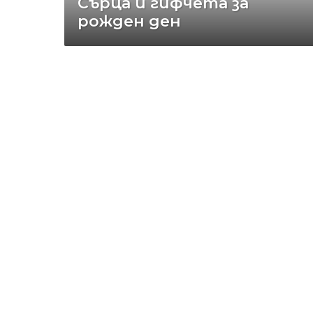
Сърца и гифчета за
рожден ден