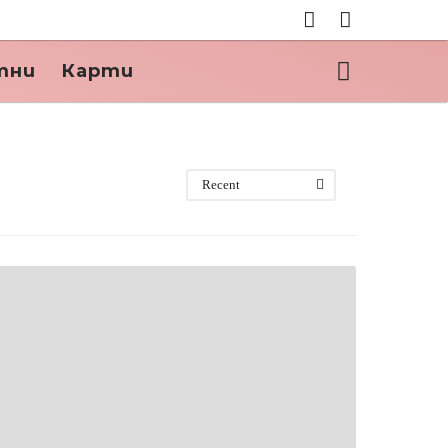
тни
Карти
Recent