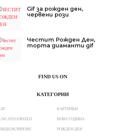
Gif за рожден ден,
червени рози
Честит Рожден Ден,
торта диаманти gif
FIND US ON
КАТЕГОРИИ
GIF
КАРТИЧКИ
UNCATEGORIZED
НОВА ГОДИНА
ВИДЕОКЛИПОВЕ
РОЖДЕН ДЕН