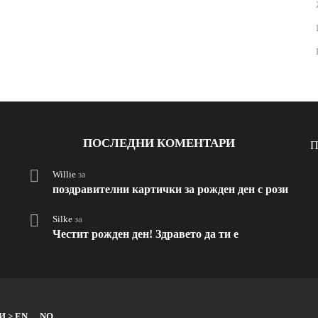
ПОСЛЕДНИ КОМЕНТАРИ
П
Willie
за
поздравителни картички за рожден ден с рози
Silke
за
Честит рожден ден! Здравето да ти е
И > EN
NO