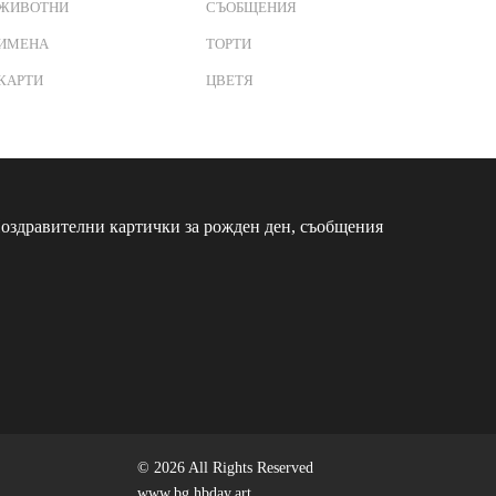
ЖИВОТНИ
СЪОБЩЕНИЯ
ИМЕНА
ТОРТИ
КАРТИ
ЦВЕТЯ
оздравителни картички за рожден ден, съобщения
© 2026 All Rights Reserved
www.bg.hbday.art