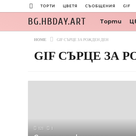
ТОРТИ
ЦВЕТЯ
СЪОБЩЕНИЯ
GIF
BG.HBDAY.ART
Торти
Ц
HOME
GIF СЪРЦЕ ЗА РОЖДЕН ДЕН
GIF СЪРЦЕ ЗА 
121
1