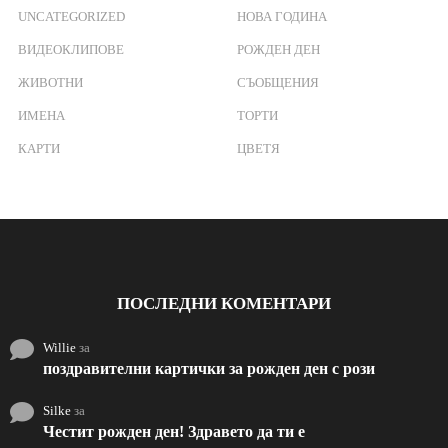
UNCATEGORIZED
НОВА ГОДИНА
ВИДЕОКЛИПОВЕ
РОЖДЕН ДЕН
ЖИВОТНИ
СЪОБЩЕНИЯ
ИМЕНА
ТОРТИ
КАРТИ
ЦВЕТЯ
ПОСЛЕДНИ КОМЕНТАРИ
Willie
за
поздравителни картички за рожден ден с рози
Silke
за
Честит рожден ден! Здравето да ти е