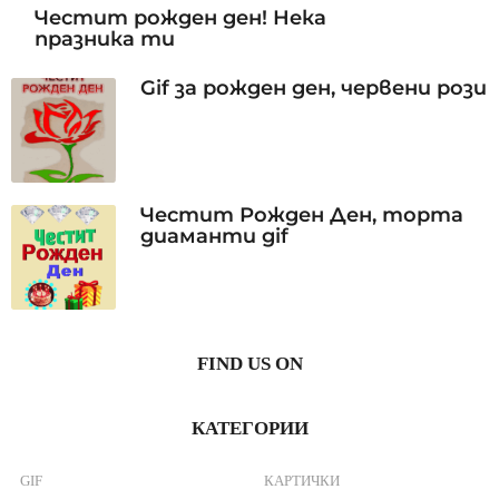
Честит рожден ден! Нека
празника ти
Gif за рожден ден, червени рози
Честит Рожден Ден, торта
диаманти gif
FIND US ON
КАТЕГОРИИ
GIF
КАРТИЧКИ