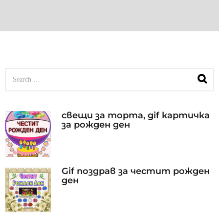
S
e
a
r
c
свещи за торта, gif картичка
h
за рожден ден
f
o
r
:
Gif поздрав за честит рожден
ден