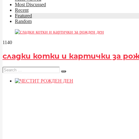
Most Discussed
Recent
Featured
Random
114
0
сладки котки и картички за ро
Search
for: