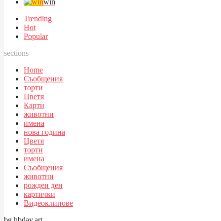
win
Trending
Hot
Popular
sections
Home
Съобщения
торти
Цветя
Карти
животни
имена
нова година
Цветя
торти
имена
Съобщения
животни
рожден ден
картички
Видеоклипове
bg.hbday.art