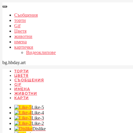
Съобщения
торти
Gif
Цветя
животни
имена
картички
Видеоклипове
bg.hbday.art
ТОРТИ
ЦВЕТЯ
СЪОБЩЕНИЯ
GIF
ИМЕНА
ЖИВОТНИ
КАРТИ
Like-5
Like-4
Like-3
Like-2
Dislike