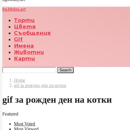
bg.hbday.art
Торти
Цветя
Съобщения
Gif
Имена
Животни
Карти
Search
Home
gif за рожден ден на котки
gif за рожден ден на котки
Featured
Most Voted
Most Viewed