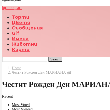
bg.hbday.art
Торти
Цветя
Съобщения
Gif
Имена
Животни
Карти
Search
Home
Честит Рожден Ден МАРИАНА gif
Честит Рожден Ден МАРИАНА
Recent
Most Voted
Most Viewed