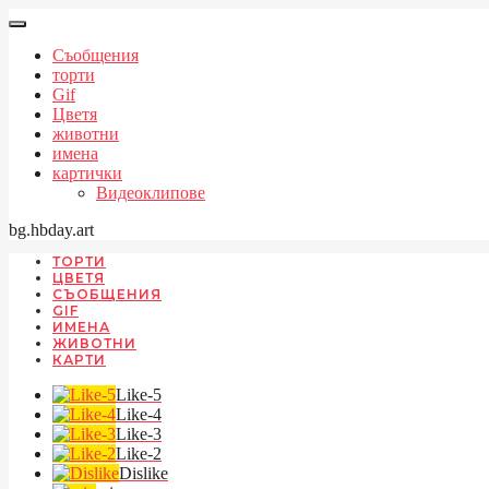
Съобщения
торти
Gif
Цветя
животни
имена
картички
Видеоклипове
bg.hbday.art
ТОРТИ
ЦВЕТЯ
СЪОБЩЕНИЯ
GIF
ИМЕНА
ЖИВОТНИ
КАРТИ
Like-5
Like-4
Like-3
Like-2
Dislike