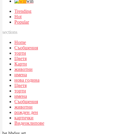
win
Trending
Hot
Popular
sections
Home
Съобщения
торти
Цветя
Карти
животни
имена
нова година
Цветя
торти
имена
Съобщения
животни
рожден ден
картички
Видеоклипове
bg.hbday.art