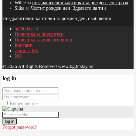
Willie
за
поздравителни картички за рожден ден с рози
Silke
за
Честит рожден ден! Здравето да ти е
Поздравителни картички за рожден ден, съобщения
bg/hbday.art
Политика за бисквитки
Политика за поверителност
Контакт
езици > EN
NO
© 2026 All Rights Reserved www.bg.hbday.art
log in
Remember me
log in
Forgot password?