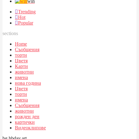
win
Trending
Hot
Popular
sections
Home
Съобщения
торти
Цветя
Карти
животни
имена
нова година
Цветя
торти
имена
Съобщения
животни
рожден ден
картички
Видеоклипове
bg.hbday.art