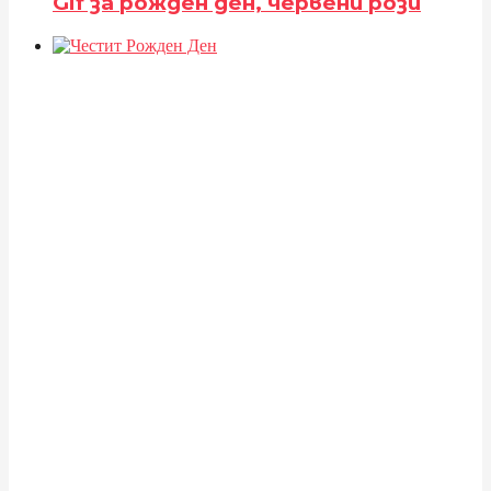
Gif за рожден ден, червени рози