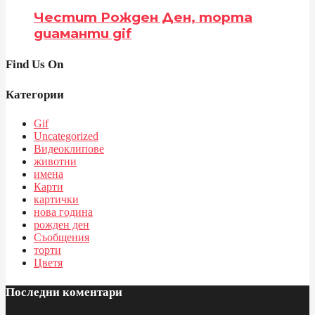
Честит Рожден Ден, торта
диаманти gif
Find Us On
Категории
Gif
Uncategorized
Видеоклипове
животни
имена
Карти
картички
нова година
рожден ден
Съобщения
торти
Цветя
Последни коментари