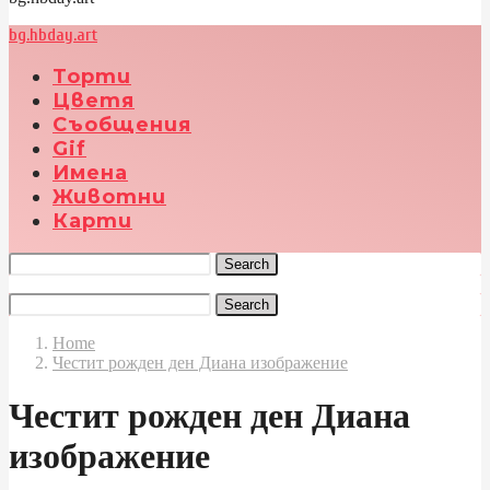
bg.hbday.art
Торти
Цветя
Съобщения
Gif
Имена
Животни
Карти
Search
Search
Home
Честит рожден ден Диана изображение
Честит рожден ден Диана
изображение