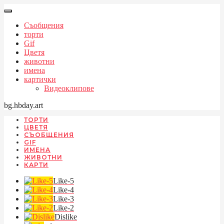
Съобщения
торти
Gif
Цветя
животни
имена
картички
Видеоклипове
bg.hbday.art
ТОРТИ
ЦВЕТЯ
СЪОБЩЕНИЯ
GIF
ИМЕНА
ЖИВОТНИ
КАРТИ
Like-5
Like-4
Like-3
Like-2
Dislike