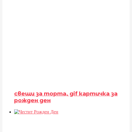
свещи за торта, gif картичка за
рожден ден