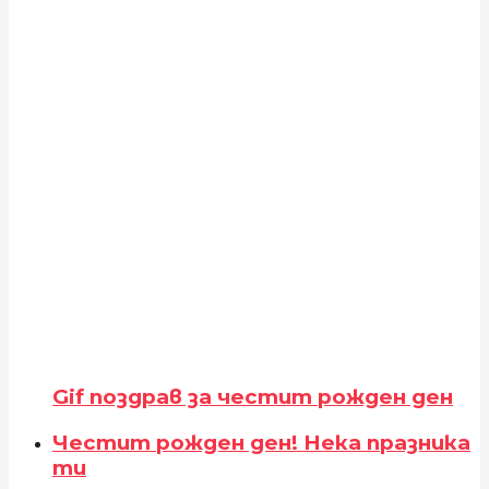
Gif поздрав за честит рожден ден
Честит рожден ден! Нека празника
ти