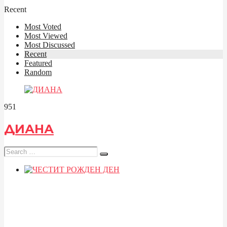
Recent
Most Voted
Most Viewed
Most Discussed
Recent
Featured
Random
95
1
ДИАНА
Search
for: