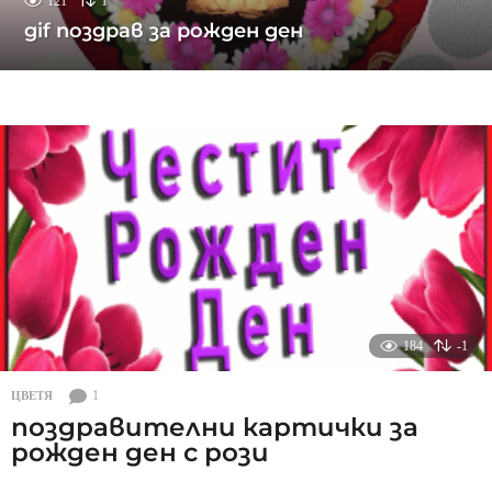
121
1
gif поздрав за рожден ден
184
-1
1
ЦВЕТЯ
поздравителни картички за
рожден ден с рози