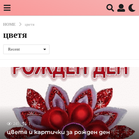
HOME
цветя
цветя
Recent
241
1
цветя и картички за рожден ден