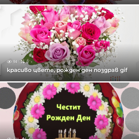
94
0
красиво цвете, рожден ден поздрав gif