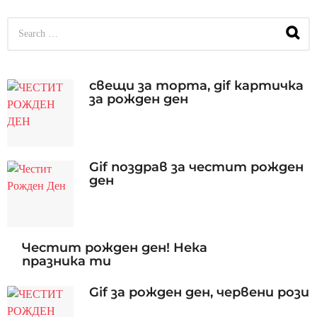
S
e
a
r
c
свещи за торта, gif картичка
h
за рожден ден
f
o
r
:
Gif поздрав за честит рожден
ден
Честит рожден ден! Нека
празника ти
Gif за рожден ден, червени рози