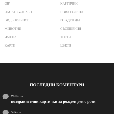
GIF
КАРТИЧКИ
UNCATEGORIZED
НОВА ГОДИНА
ВИДЕОКЛИПОВЕ
РОЖДЕН ДЕН
ЖИВОТНИ
СЪОБЩЕНИЯ
ИМЕНА
ТОРТИ
КАРТИ
ЦВЕТЯ
ПОСЛЕДНИ КОМЕНТАРИ
Willie
за
поздравителни картички за рожден ден с рози
Silke
за