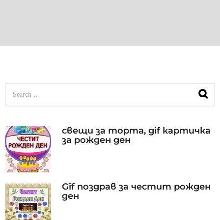
S
e
a
r
c
свещи за торта, gif картичка
h
за рожден ден
f
o
r
:
Gif поздрав за честит рожден
ден