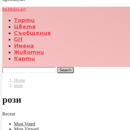
bg.hbday.art
Торти
Цветя
Съобщения
Gif
Имена
Животни
Карти
Search
Home
рози
рози
Recent
Most Voted
Most Viewed