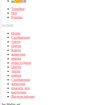
win
Trending
Hot
Popular
sections
Home
Съобщения
торти
Цветя
Карти
животни
имена
нова година
Цветя
торти
имена
Съобщения
животни
рожден ден
картички
Видеоклипове
bg.hbday.art