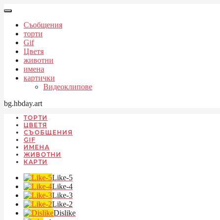
Съобщения
торти
Gif
Цветя
животни
имена
картички
Видеоклипове
bg.hbday.art
ТОРТИ
ЦВЕТЯ
СЪОБЩЕНИЯ
GIF
ИМЕНА
ЖИВОТНИ
КАРТИ
Like-5
Like-4
Like-3
Like-2
Dislike