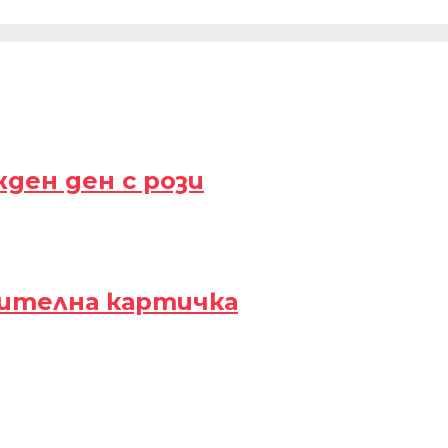
ден ден с рози
вителна картичка