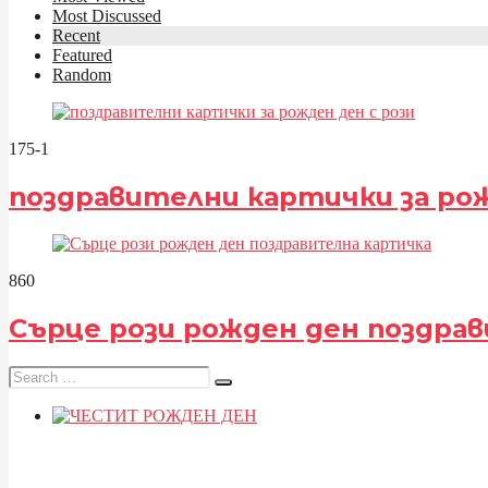
Most Discussed
Recent
Featured
Random
175
-1
поздравителни картички за рож
86
0
Сърце рози рожден ден поздра
Search
for: