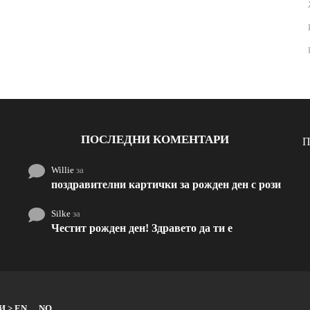
ПОСЛЕДНИ КОМЕНТАРИ
П
Willie
за
поздравителни картички за рожден ден с рози
Silke
за
Честит рожден ден! Здравето да ти е
И > EN
NO