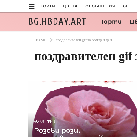
ТОРТИ
ЦВЕТЯ
СЪОБЩЕНИЯ
GIF
BG.HBDAY.ART
Торти
Ц
HOME
поздравителен gif за рожден ден
поздравителен gif 
68
1
Розови рози,