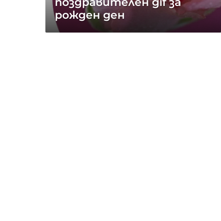
поздравителен gif за
рожден ден