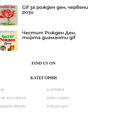
Gif за рожден ден, червени
рози
Честит Рожден Ден,
торта диаманти gif
FIND US ON
КАТЕГОРИИ
GIF
КАРТИЧКИ
UNCATEGORIZED
НОВА ГОДИНА
ВИДЕОКЛИПОВЕ
РОЖДЕН ДЕН