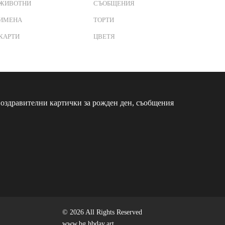
ЖИВОТНИ
СЪОБЩЕНИЯ
ИМЕНА
ТОРТИ
КАРТИ
ЦВЕТЯ
оздравителни картички за рожден ден, съобщения
© 2026 All Rights Reserved
www.bg.hbday.art