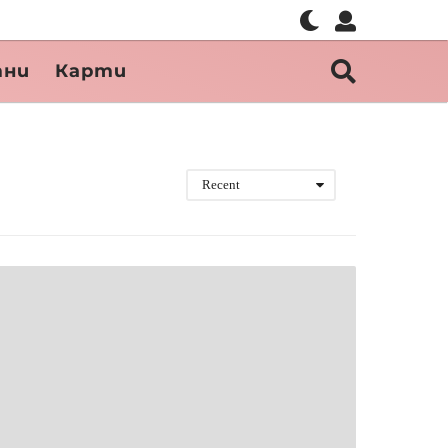
тни
Карти
Recent