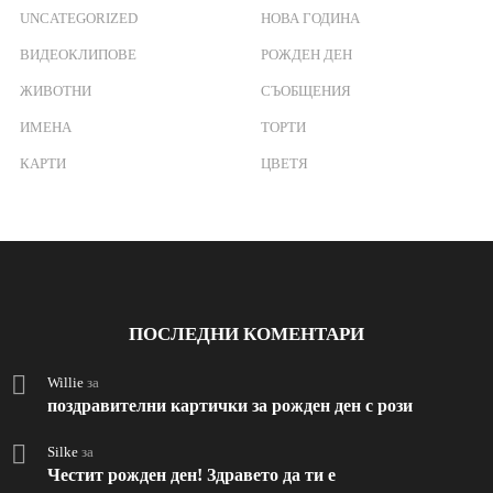
UNCATEGORIZED
НОВА ГОДИНА
ВИДЕОКЛИПОВЕ
РОЖДЕН ДЕН
ЖИВОТНИ
СЪОБЩЕНИЯ
ИМЕНА
ТОРТИ
КАРТИ
ЦВЕТЯ
ПОСЛЕДНИ КОМЕНТАРИ
Willie
за
поздравителни картички за рожден ден с рози
Silke
за
Честит рожден ден! Здравето да ти е