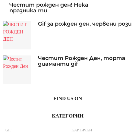
Честит рожден ден! Нека
празника ти
Gif за рожден ден, червени рози
Честит Рожден Ден, торта
диаманти gif
FIND US ON
КАТЕГОРИИ
GIF
КАРТИЧКИ