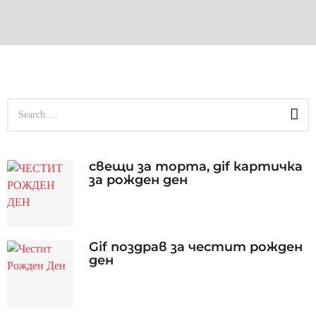
S
e
a
r
c
свещи за торта, gif картичка
h
за рожден ден
f
o
r
:
Gif поздрав за честит рожден
ден