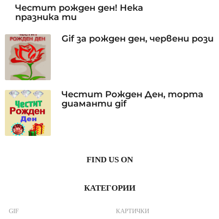
Честит рожден ден! Нека
празника ти
Gif за рожден ден, червени рози
Честит Рожден Ден, торта
диаманти gif
FIND US ON
КАТЕГОРИИ
GIF
КАРТИЧКИ