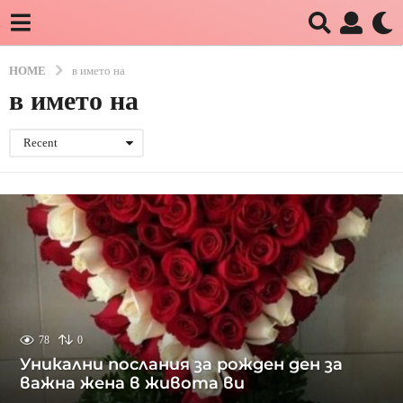
HOME
в името на
в името на
Recent
78
0
Уникални послания за рожден ден за
важна жена в живота ви