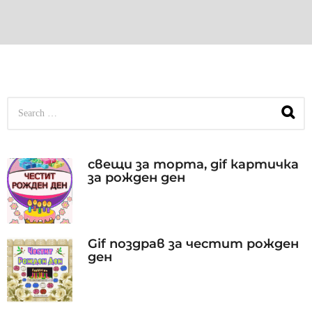
S
e
a
r
c
свещи за торта, gif картичка
h
за рожден ден
f
o
r
:
Gif поздрав за честит рожден
ден