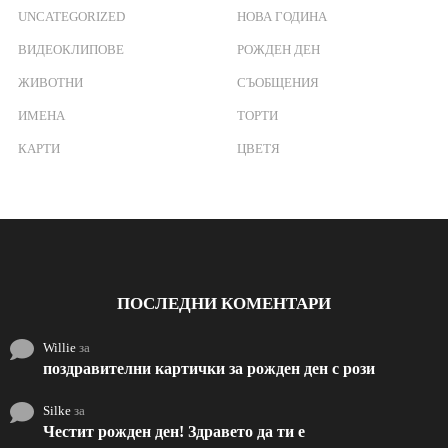
UNCATEGORIZED
НОВА ГОДИНА
ВИДЕОКЛИПОВЕ
РОЖДЕН ДЕН
ЖИВОТНИ
СЪОБЩЕНИЯ
ИМЕНА
ТОРТИ
КАРТИ
ЦВЕТЯ
ПОСЛЕДНИ КОМЕНТАРИ
Willie
за
поздравителни картички за рожден ден с рози
Silke
за
Честит рожден ден! Здравето да ти е